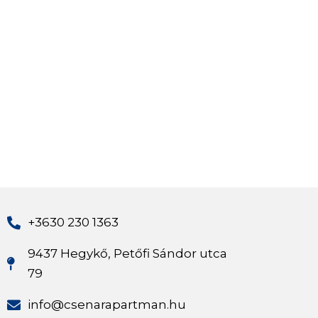
+3630 230 1363
9437 Hegykő, Petőfi Sándor utca
79
info@csenarapartman.hu